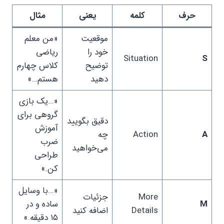
حرف
کلمه
یعنی
مثال
موقعیت
«من معلم
خود را
ریاضی
Situation
S
توضیح
کلاس چهارم
دهید
هستم…»
«…یک بازی
گروهی برای
دقیق بگویید
آموزش
A
Action
چه
ضرب
می‌خواهید
طراحی
کن.»
«…با وسایل
More
جزئیات
M
ساده و در
Details
اضافه کنید
۱۵ دقیقه.»