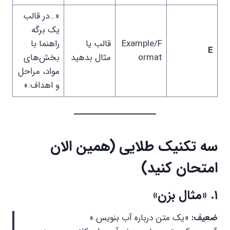
«…در قالب
یک برگه
Example/F
قالب یا
راهنما با
E
ormat
مثال بدهید
بخش‌های
مواد، مراحل
و اهداف.»
سه تکنیک طلایی (همین الان
امتحان کنید)
۱. «مثال بزن»
ضعیف:
«یک متن درباره آب بنویس.»