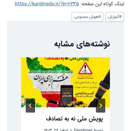
لینک کوتاه این صفحه:
https://kurdmedu.ir/?p=2345
برچسب‌های
#
آموزش
#
هوش مصنوعی
نوشته:
نوشته‌های مشابه
پویش ملی نه به تصادف
ل
ب
توسط
Developer
اسفند 29, 1403