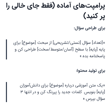
پرامپت‌های آماده
(فقط جای خالی را
پر کنید)
برای طراحی سؤال:
«[تعداد] سؤال [تستی/تشریحی] از مبحث [موضوع] برای
پایه [پایه] با سطح [آسان/متوسط/سخت] طراحی کن و
پاسخنامه بده.»
برای تولید محتوا:
«یک متن آموزشی درباره [موضوع] برای دانش‌آموزان
[پایه] بنویس. کلمات جدید را پررنگ کن و در انتها ۳
سؤال بپرس.»