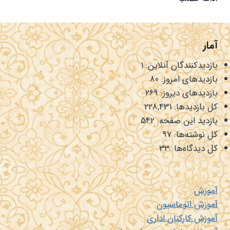
تهیه
فایل
امضاء
برای
آمار
سامانه
اتوماسیون
بازدیدکنندگان آنلاین:
1
بازدیدهای امروز:
80
بازدیدهای دیروز:
269
کل بازدیدها:
228,431
بازدید این صفحه:
542
کل نوشته‌ها:
97
کل دیدگاه‌ها:
33
آموزش
آموزش اتوماسیون
آموزش کارکنان اداری