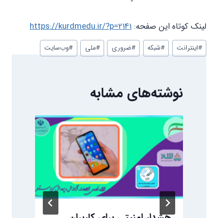
لینک کوتاه این صفحه:
https://kurdmedu.ir/?p=2141
برچسب‌های
#
اینترانت
#
شبکه
#
ضروری
#
ملی
#
وب‌سایت
نوشته:
نوشته‌های مشابه
هشدار امنیتی برای کاربران
ر