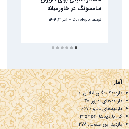
سامسونگ در خاورمیانه‌
ت
توسط
Developer
آذر 12, 1404
آمار
بازدیدکنندگان آنلاین:
0
بازدیدهای امروز:
40
بازدیدهای دیروز:
667
کل بازدیدها:
225,454
بازدید این صفحه:
278