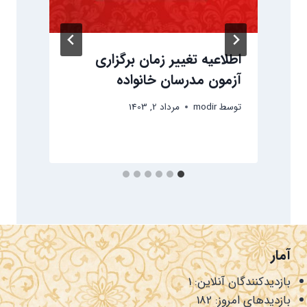
اطلاعیه تغییر زمان برگزاری
ج
آزمون مدرسان خانواده
ک
توسط
modir
مرداد 2, 1403
ت
آمار
بازدیدکنندگان آنلاین:
1
بازدیدهای امروز:
182