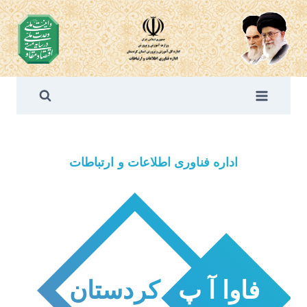
ازگشت
ه
حتوا