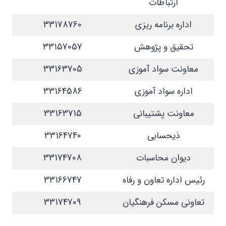
ارتباطات
اداره برنامه ریزی
33178760
تحقیق و پژوهش
33157057
معاونت سواد آموزی
33163705
اداره سواد آموزی
33164586
معاونت پشتیبانی
33163715
ذیحسابی
33164740
دیوان محاسبات
33174708
رئیس اداره تعاون و رفاه
33166747
تعاونی مسکن فرهنگیان
33174709